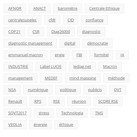
AFNOR
ANACT
baromètre
Centrale Ethique
centralesupelec
cfdt
CJD
confiance
COP21
CSR
Diag26000
diagnostic
diagnostic management
digital
démocratie
emmanuel macron
engie
FBI
formitel
IA
INDUSTRIE
Label LUCIE
lediag.net
Macron
management
MEDEF
mind mapping
méthode
NSA
numérique
politique
publicis
QVT
Renault
RPS
RSE
réunion
SCORE RSE
SQVT2017
stress
Technologia
TMS
VEOLIA
énergie
éthique