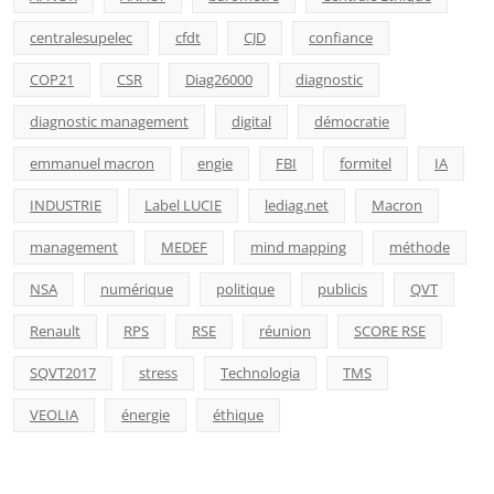
centralesupelec
cfdt
CJD
confiance
COP21
CSR
Diag26000
diagnostic
diagnostic management
digital
démocratie
emmanuel macron
engie
FBI
formitel
IA
INDUSTRIE
Label LUCIE
lediag.net
Macron
management
MEDEF
mind mapping
méthode
NSA
numérique
politique
publicis
QVT
Renault
RPS
RSE
réunion
SCORE RSE
SQVT2017
stress
Technologia
TMS
VEOLIA
énergie
éthique