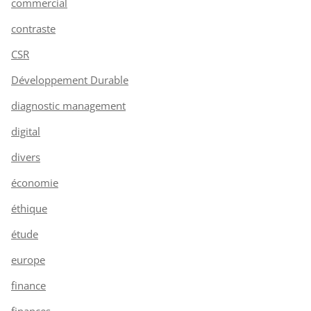
commercial
contraste
CSR
Développement Durable
diagnostic management
digital
divers
économie
éthique
étude
europe
finance
finances