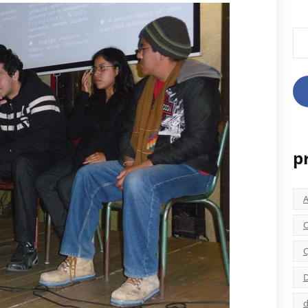
Rec
p
C
C
D
d