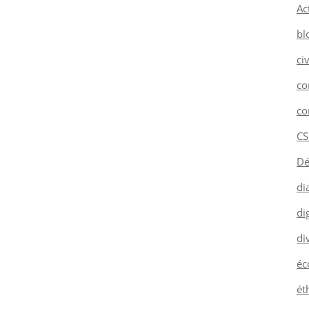
Ac
bl
ci
co
co
CS
Dé
di
dig
di
éc
ét