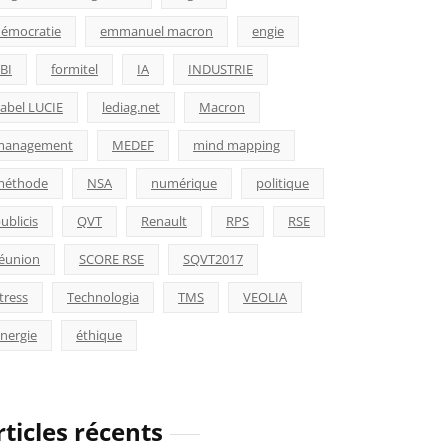
émocratie
emmanuel macron
engie
BI
formitel
IA
INDUSTRIE
abel LUCIE
lediag.net
Macron
management
MEDEF
mind mapping
méthode
NSA
numérique
politique
ublicis
QVT
Renault
RPS
RSE
éunion
SCORE RSE
SQVT2017
tress
Technologia
TMS
VEOLIA
nergie
éthique
rticles récents