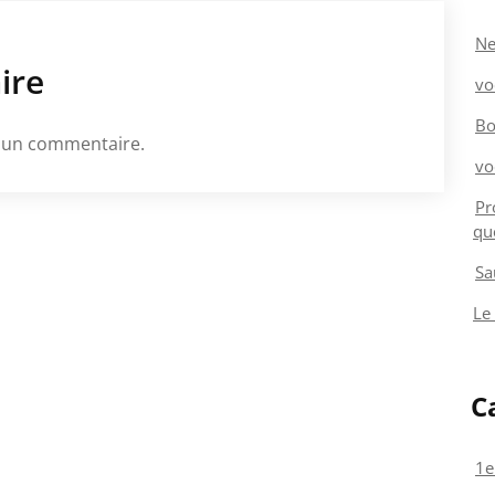
Ne
ire
vo
Bo
 un commentaire.
vo
Pr
qu
Sa
Le
C
1e