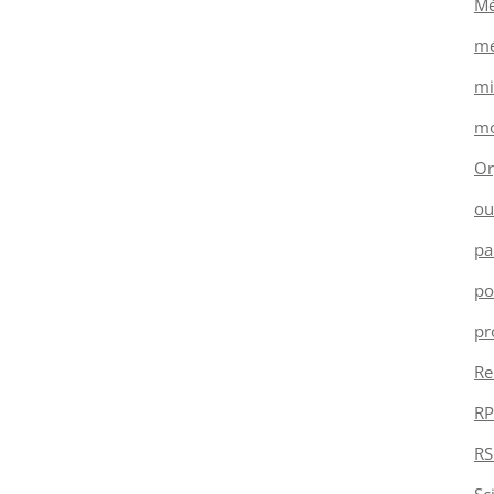
Mé
mé
mi
mo
Or
ou
pa
po
pr
Re
RP
RS
Sc