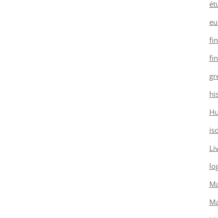
ét
eu
fi
fi
gr
hi
H
is
Li
log
Ma
Ma