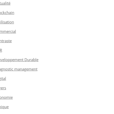
tualité
ockchain
vilisation
mmercial
ntraste
R
veloppement Durable
agnostic management
ital
vers
onomie
hique