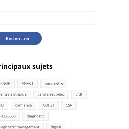
hercher :
rincipaux sujets
AFNOR
ANACT
baromètre
entrale Ethique
centralesupelec
cfdt
JD
confiance
COP21
CSR
iag26000
diagnostic
iagnostic management
digital