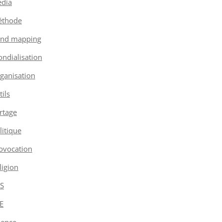
dia
thode
nd mapping
ndialisation
ganisation
tils
rtage
litique
ovocation
ligion
S
E
ience