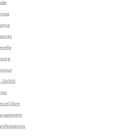
ude
rope
nance
nances
enelle
stoire
umour
o 26000
vres
iciel libre
nagement
nifestations