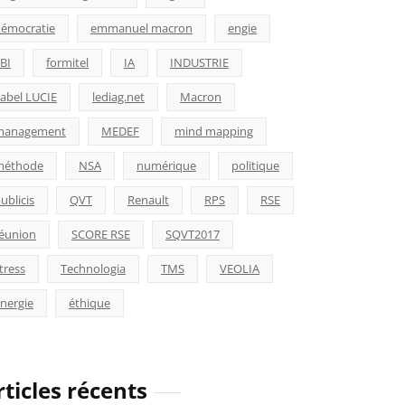
émocratie
emmanuel macron
engie
BI
formitel
IA
INDUSTRIE
abel LUCIE
lediag.net
Macron
management
MEDEF
mind mapping
méthode
NSA
numérique
politique
ublicis
QVT
Renault
RPS
RSE
éunion
SCORE RSE
SQVT2017
tress
Technologia
TMS
VEOLIA
nergie
éthique
rticles récents