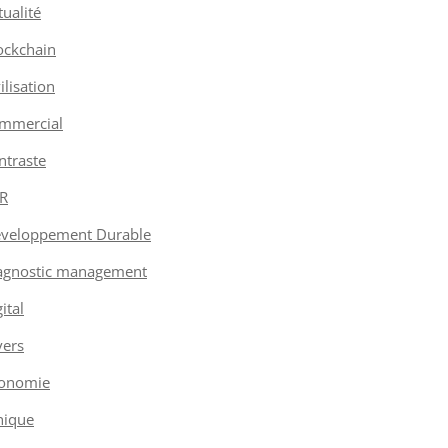
tualité
ockchain
vilisation
mmercial
ntraste
R
veloppement Durable
agnostic management
ital
vers
onomie
hique