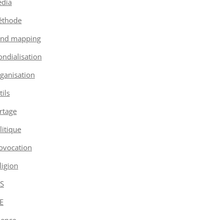
dia
thode
nd mapping
ndialisation
ganisation
tils
rtage
litique
ovocation
ligion
S
E
ience