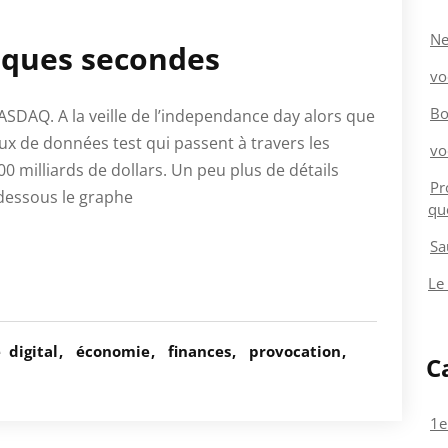
Ne
elques secondes
vo
Bo
ASDAQ. A la veille de l’independance day alors que
eux de données test qui passent à travers les
vo
400 milliards de dollars. Un peu plus de détails
Pr
i-dessous le graphe
qu
Sa
Le
é
digital
économie
finances
provocation
C
1e