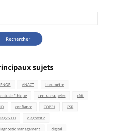
hercher :
rincipaux sujets
AFNOR
ANACT
baromètre
entrale Ethique
centralesupelec
cfdt
JD
confiance
COP21
CSR
iag26000
diagnostic
iagnostic management
digital