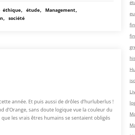
ét
é
éthique
étude
Management
eu
on
société
fi
fi
gr
hi
H
is
Li
 cette année. Et puis aussi de drôles d’hurluberlus !
log
and d’Orange, sans doute logique vue la couleur du
Ma
s que les vrais êtres humains se sentaient obligés
Ma