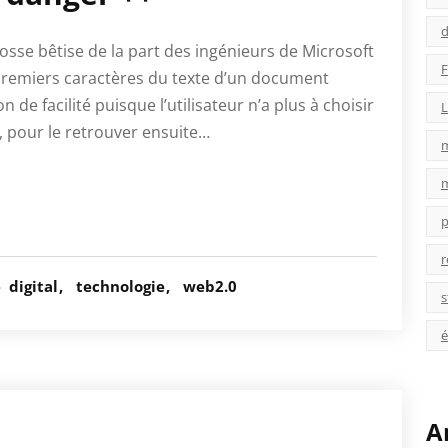
d
rosse bêtise de la part des ingénieurs de Microsoft
F
 premiers caractères du texte d’un document
e facilité puisque l’utilisateur n’a plus à choisir
L
, pour le retrouver ensuite…
p
r
é
digital
technologie
web2.0
s
é
A