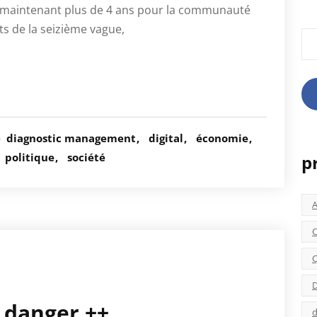
s maintenant plus de 4 ans pour la communauté
ts de la seizième vague,
Rec
é
diagnostic management
digital
économie
politique
société
p
C
C
D
= danger ++
d