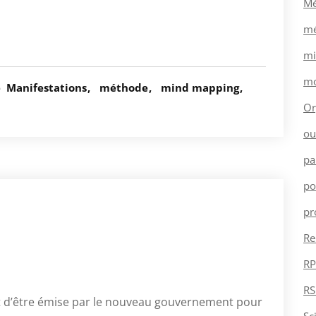
Mé
mé
mi
mo
é
Manifestations
méthode
mind mapping
Or
ou
pa
po
pr
Re
RP
RS
t d’être émise par le nouveau gouvernement pour
Sc