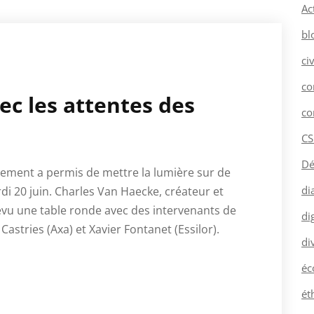
Ac
bl
ci
co
ec les attentes des
co
CS
Dé
ement a permis de mettre la lumière sur de
di
i 20 juin. Charles Van Haecke, créateur et
évu une table ronde avec des intervenants de
dig
 Castries (Axa) et Xavier Fontanet (Essilor).
di
éc
ét