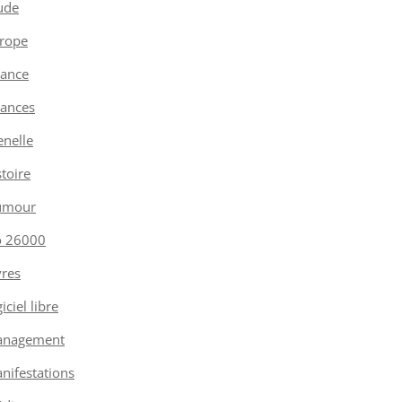
ude
rope
nance
nances
enelle
stoire
umour
o 26000
vres
iciel libre
nagement
nifestations