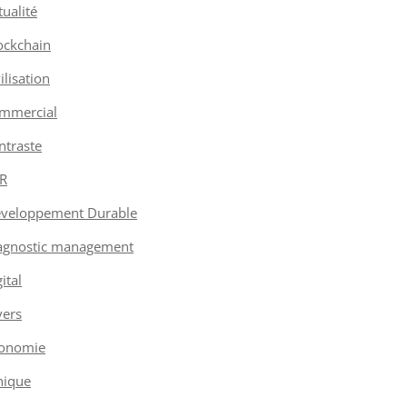
tualité
ockchain
vilisation
mmercial
ntraste
R
veloppement Durable
agnostic management
ital
vers
onomie
hique