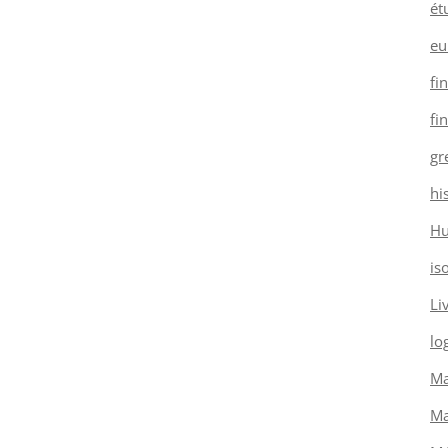
ét
eu
fi
fi
gr
hi
H
is
Li
log
Ma
Ma