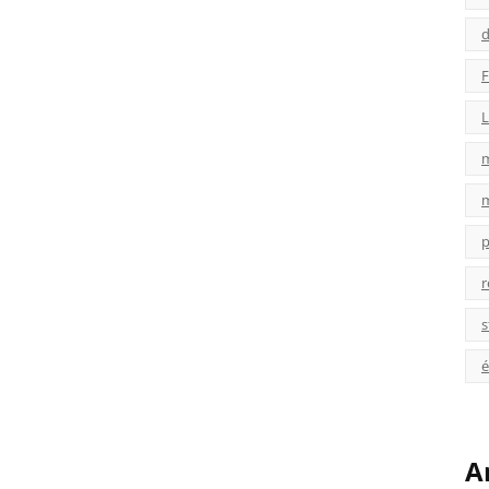
d
F
L
p
r
s
é
A