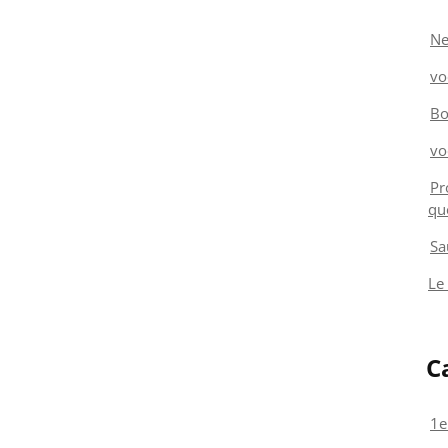
Ne
vo
Bo
vo
Pr
qu
Sa
Le
C
1e