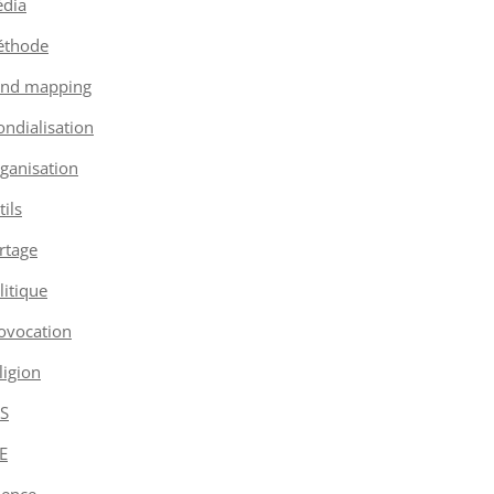
dia
thode
nd mapping
ndialisation
ganisation
tils
rtage
litique
ovocation
ligion
S
E
ience