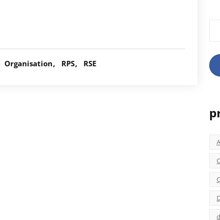
Rec
é
Organisation
RPS
RSE
p
C
C
D
d