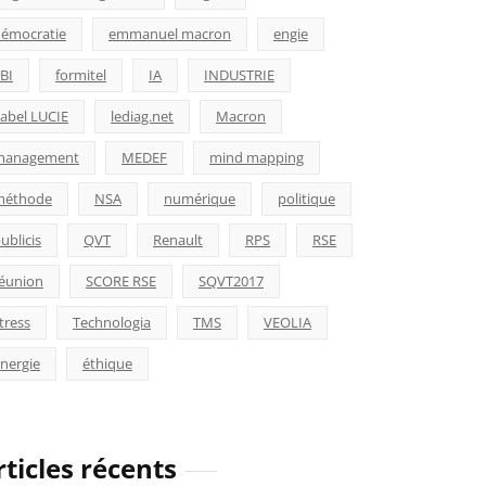
émocratie
emmanuel macron
engie
BI
formitel
IA
INDUSTRIE
abel LUCIE
lediag.net
Macron
management
MEDEF
mind mapping
méthode
NSA
numérique
politique
ublicis
QVT
Renault
RPS
RSE
éunion
SCORE RSE
SQVT2017
tress
Technologia
TMS
VEOLIA
nergie
éthique
rticles récents