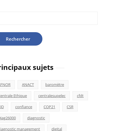
hercher :
rincipaux sujets
AFNOR
ANACT
baromètre
entrale Ethique
centralesupelec
cfdt
JD
confiance
COP21
CSR
iag26000
diagnostic
iagnostic management
digital