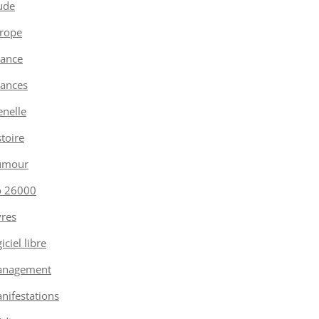
ude
rope
nance
nances
enelle
stoire
umour
o 26000
vres
iciel libre
nagement
nifestations