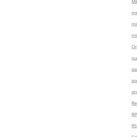
Mé
mé
mi
mo
Or
ou
pa
po
pr
Re
RP
RS
Sc