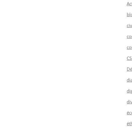
Ac
bl
ci
co
co
CS
Dé
di
dig
di
éc
ét