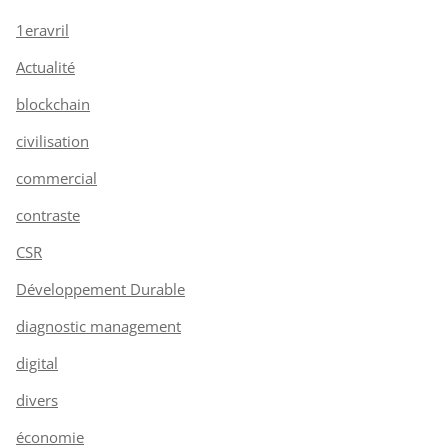
1eravril
Actualité
blockchain
civilisation
commercial
contraste
CSR
Développement Durable
diagnostic management
digital
divers
économie