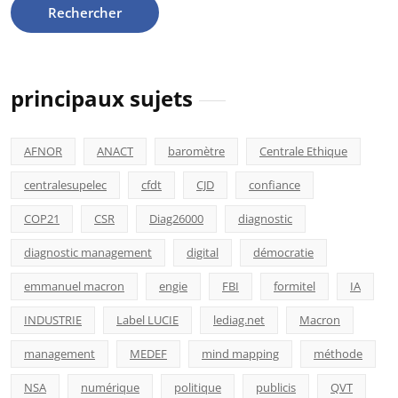
principaux sujets
AFNOR
ANACT
baromètre
Centrale Ethique
centralesupelec
cfdt
CJD
confiance
COP21
CSR
Diag26000
diagnostic
diagnostic management
digital
démocratie
emmanuel macron
engie
FBI
formitel
IA
INDUSTRIE
Label LUCIE
lediag.net
Macron
management
MEDEF
mind mapping
méthode
NSA
numérique
politique
publicis
QVT