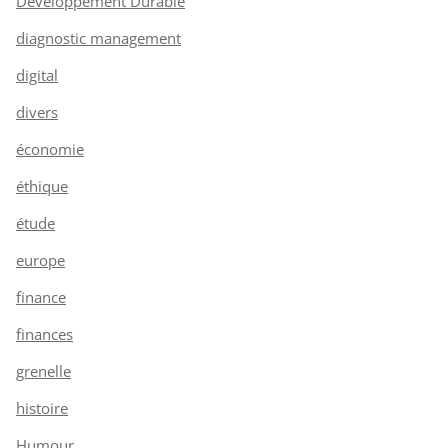
Développement Durable
diagnostic management
digital
divers
économie
éthique
étude
europe
finance
finances
grenelle
histoire
Humour