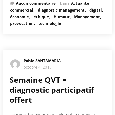
Aucun commentaire
Dans
Actualité
commercial
diagnostic management
digital
économie
éthique
Humour
Management
provocation
technologie
Pablo SANTAMARIA
octobre 4, 2017
Semaine QVT =
diagnostic participatif
offert
L’équipe des experts qui pilotent le nouveau